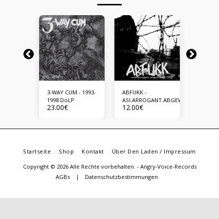
-
3-WAY CUM - 1993-
ABFUKK -
ACID RO
 MIND
1998 DoLP
ASI.ARROGANT.ABGEWRACKT
POISON
23.00
€
12.00
€
23.00
€
Startseite
Shop
Kontakt
Über Den Laden / Impressum
Copyright © 2026 Alle Rechte vorbehalten. -
Angry-Voice-Records
AGBs
|
Datenschutzbestimmungen