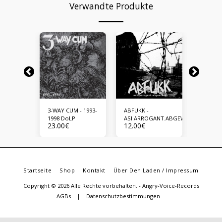
Verwandte Produkte
-
3-WAY CUM - 1993-
ABFUKK -
ACID RO
 MIND
1998 DoLP
ASI.ARROGANT.ABGEWRACKT
POISON
23.00
€
12.00
€
23.00
€
Startseite
Shop
Kontakt
Über Den Laden / Impressum
Copyright © 2026 Alle Rechte vorbehalten. -
Angry-Voice-Records
AGBs
|
Datenschutzbestimmungen