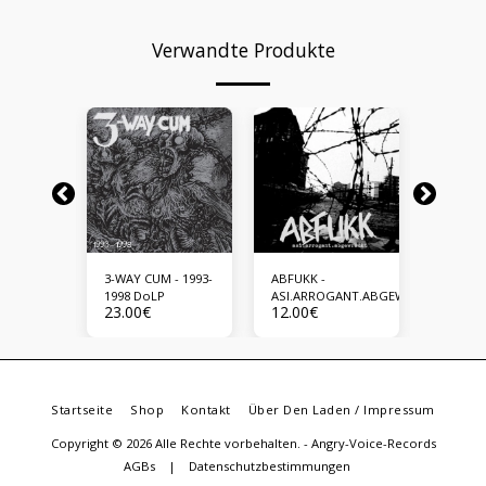
Verwandte Produkte
-
3-WAY CUM - 1993-
ABFUKK -
ACID RO
 MIND
1998 DoLP
ASI.ARROGANT.ABGEWRACKT
POISON
23.00
€
12.00
€
23.00
€
Startseite
Shop
Kontakt
Über Den Laden / Impressum
Copyright © 2026 Alle Rechte vorbehalten. -
Angry-Voice-Records
AGBs
|
Datenschutzbestimmungen