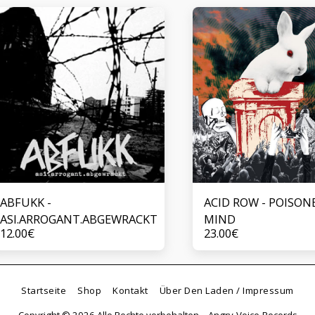
ABFUKK -
ACID ROW - POISON
ASI.ARROGANT.ABGEWRACKT
MIND
12.00
€
23.00
€
Startseite
Shop
Kontakt
Über Den Laden / Impressum
Copyright © 2026 Alle Rechte vorbehalten. -
Angry-Voice-Records